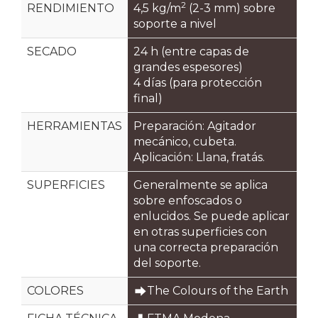
2
RENDIMIENTO
4,5 kg/m
(2-3 mm) sobre
soporte a nivel
SECADO
24 h (entre capas de
grandes espesores)
4 días (para protección
final)
HERRAMIENTAS
Preparación: Agitador
mecánico, cubeta.
Aplicación: Llana, fratás.
SUPERFICIES
Generalmente se aplica
sobre enfoscados o
enlucidos. Se puede aplicar
en otras superficies con
una correcta preparación
del soporte.
COLORES
The Colours of the Earth